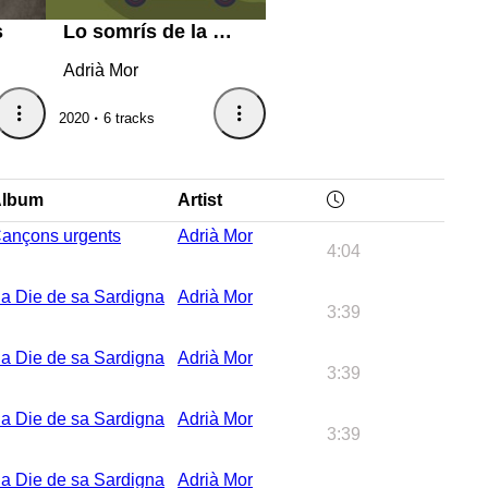
s
Lo somrís de la magrana
Adrià Mor
2020
6 tracks
lbum
Artist
ançons urgents
Adrià Mor
4:04
a Die de sa Sardigna
Adrià Mor
3:39
a Die de sa Sardigna
Adrià Mor
3:39
a Die de sa Sardigna
Adrià Mor
3:39
a Die de sa Sardigna
Adrià Mor