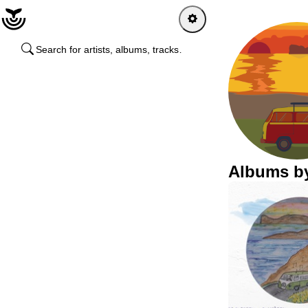
Home
Log in
Sign up
Latest activity
Albums by 
Artists
Albums
Channels
Playlists