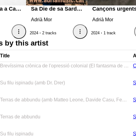
De Sardenya a Califòrnia
Sa Die de sa Sardigna
Cançons urgent
Adrià Mor
Adrià Mor
2024
2 tracks
2024
1 track
 by this artist
Title
A
Brevíssima crònica de l'opressió colonial (El fantasma de Moctezuma)
C
Su filu ispinadu (amb Dr. Drer)
S
Terras de abbundu (amb Matteo Leone, Davide Casu, Federico Marras Perantoni)
S
Terras de abbundu
S
Su filu ispinadu
S