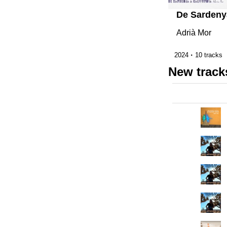
Radios
Adrià Mor
Podcasts
2024
10 tracks
Favourites
New tracks
About this pod