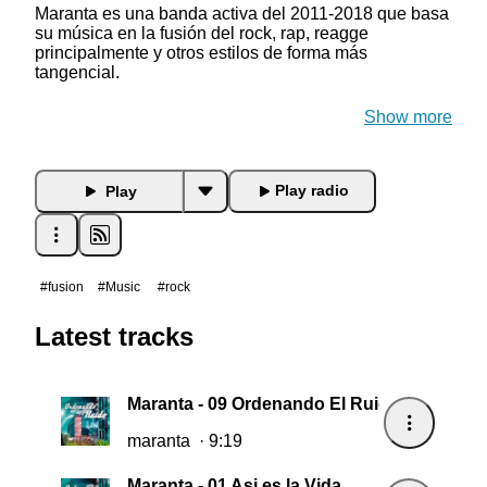
Maranta es una banda activa del 2011-2018 que basa
Radios
su música en la fusión del rock, rap, reagge
principalmente y otros estilos de forma más
tangencial.
Podcasts
Show more
Favourites
Play radio
Play
About this pod
#fusion
#Music
#rock
Latest tracks
Maranta - 09 Ordenando El Ruido
maranta
9:19
Maranta - 01 Asi es la Vida