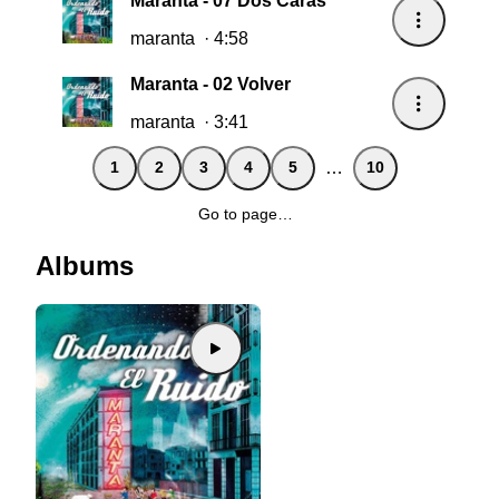
Maranta - 07 Dos Caras
maranta
4:58
Maranta - 02 Volver
maranta
3:41
…
1
2
3
4
5
10
Albums