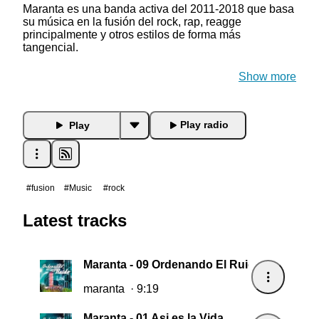
Maranta es una banda activa del 2011-2018 que basa
Radios
su música en la fusión del rock, rap, reagge
principalmente y otros estilos de forma más
tangencial.
Podcasts
Show more
Favourites
Play radio
Play
About this pod
#fusion
#Music
#rock
Latest tracks
Maranta - 09 Ordenando El Ruido
maranta
9:19
Maranta - 01 Asi es la Vida