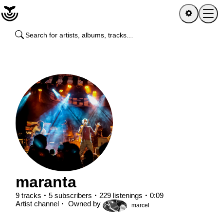
Home
Log in
Sign up
Latest activity
Artists
Albums
maranta
Channels
9 tracks
5 subscribers
229 listenings
0:09
Artist channel
Owned by
Playlists
marcel