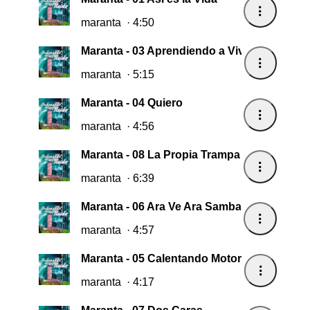
maranta
4:50
Maranta - 03 Aprendiendo a Vivir
maranta
5:15
Maranta - 04 Quiero
maranta
4:56
Maranta - 08 La Propia Trampa
maranta
6:39
Maranta - 06 Ara Ve Ara Samba
maranta
4:57
Maranta - 05 Calentando Motores
maranta
4:17